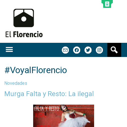
Jump to navigation
B
m
f
t
u
s
c
#VoyalFlorencio
a
r
Novedades
Murga Falta y Resto: La ilegal