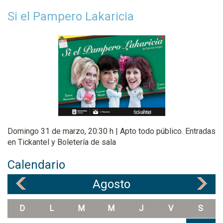
Si el Pampero Lakaricia
Domingo 31 de marzo, 20:30 h | Apto todo público. Entradas
en Tickantel y Boletería de sala
Calendario
Agosto
«
»
D
L
M
M
J
V
S