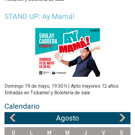
STAND UP: Ay Mamá!
Domingo 19 de mayo, 19:30 h | Apto mayores 12 años.
Entradas en Tickantel y Boletería de sala
Calendario
Agosto
«
»
D
L
M
M
J
V
S