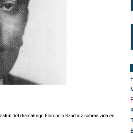
H
M
F
R
teatral del dramaturgo Florencio Sánchez cobran vida en
T
B