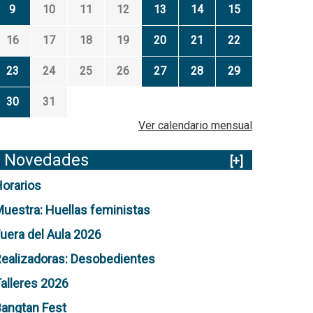
9
10
11
12
13
14
15
16
17
18
19
20
21
22
23
24
25
26
27
28
29
30
31
Ver calendario mensual
Novedades
[+]
orarios
uestra: Huellas feministas
uera del Aula 2026
ealizadoras: Desobedientes
alleres 2026
angtan Fest