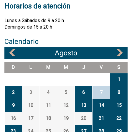
Horarios de atención
Lunes a Sábados de 9 a 20 h
Domingos de 15 a 20 h
Calendario
Agosto
«
»
D
L
M
M
J
V
S
1
2
3
4
5
6
7
8
9
10
11
12
13
14
15
16
17
18
19
20
21
22
23
24
25
26
27
28
29