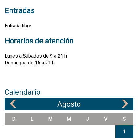
Entradas
Entrada libre
Horarios de atención
Lunes a Sábados de 9 a 21 h
Domingos de 15 a 21 h
Calendario
Agosto
«
»
D
L
M
M
J
V
S
1