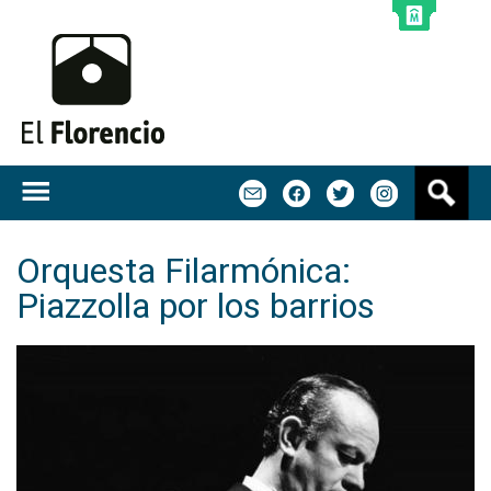
Jump to navigation
B
m
f
t
u
s
c
Orquesta Filarmónica:
a
Piazzolla por los barrios
r