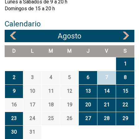
Lunes a Sábados de 9 a 20 h
Domingos de 15 a 20 h
Calendario
Agosto
«
»
D
L
M
M
J
V
S
1
2
3
4
5
6
7
8
9
10
11
12
13
14
15
16
17
18
19
20
21
22
23
24
25
26
27
28
29
30
31