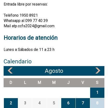
Entrada libre por reservas:
Teléfono 1950 8921
Whatsapp al 099 77 40 39
Mail atp.ccfs2024@gmail.com
Horarios de atención
Lunes a Sábados de 11 a 23 h
Calendario
Agosto
«
»
D
L
M
M
J
V
S
1
2
3
4
5
6
7
8