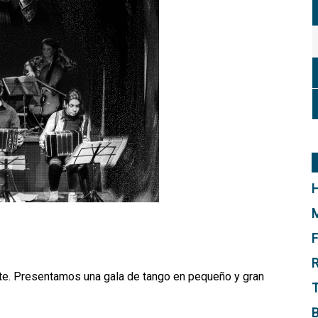
H
M
F
R
ste. Presentamos una gala de tango en pequeño y gran
T
B