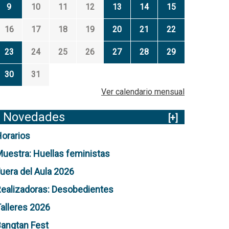
9
10
11
12
13
14
15
16
17
18
19
20
21
22
23
24
25
26
27
28
29
30
31
Ver calendario mensual
Novedades
[+]
orarios
uestra: Huellas feministas
uera del Aula 2026
ealizadoras: Desobedientes
alleres 2026
angtan Fest