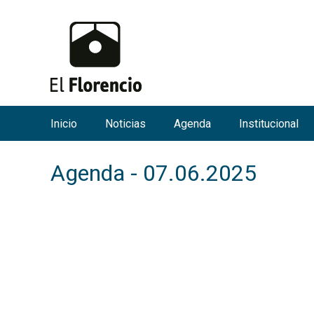
Inicio
Noticias
Agenda
Institucional
M
e
Agenda - 07.06.2025
n
ú
p
r
i
n
c
i