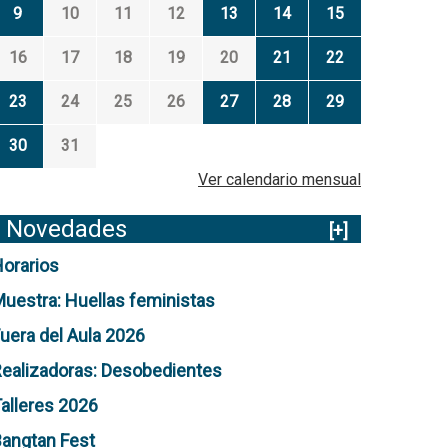
9
10
11
12
13
14
15
16
17
18
19
20
21
22
23
24
25
26
27
28
29
30
31
Ver calendario mensual
Novedades
[+]
orarios
uestra: Huellas feministas
uera del Aula 2026
ealizadoras: Desobedientes
alleres 2026
angtan Fest