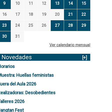
9
10
11
12
13
14
15
16
17
18
19
20
21
22
23
24
25
26
27
28
29
30
31
Ver calendario mensual
Novedades
[+]
orarios
uestra: Huellas feministas
uera del Aula 2026
ealizadoras: Desobedientes
alleres 2026
angtan Fest