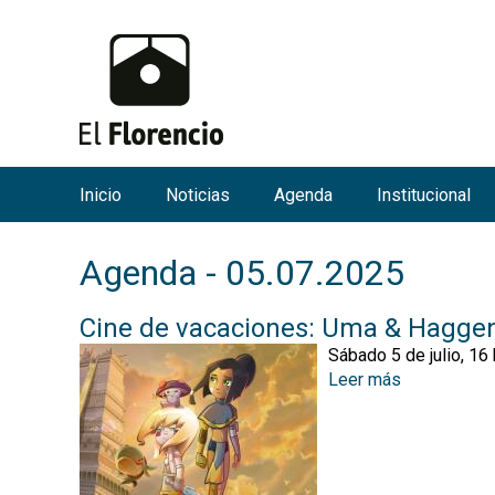
Inicio
Noticias
Agenda
Institucional
M
e
Agenda - 05.07.2025
n
ú
Cine de vacaciones: Uma & Haggen:
p
Sábado 5 de julio, 16 
r
Leer más
s
i
o
n
b
r
c
e
i