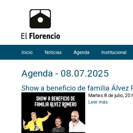
Inicio
Noticias
Agenda
Institucional
M
e
Agenda - 08.07.2025
n
ú
Show a beneficio de familia Álvez
p
Martes 8 de julio, 20 
r
Leer más
s
i
o
n
b
r
c
e
i