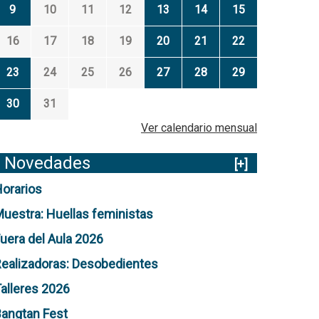
9
10
11
12
13
14
15
16
17
18
19
20
21
22
23
24
25
26
27
28
29
30
31
Ver calendario mensual
Novedades
[+]
orarios
uestra: Huellas feministas
uera del Aula 2026
ealizadoras: Desobedientes
alleres 2026
angtan Fest