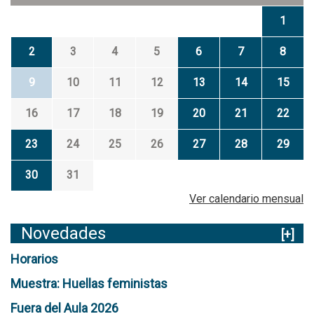
e
a
n
1
d
a
2
3
4
5
6
7
8
d
e
9
10
11
12
13
14
15
T
o
16
17
18
19
20
21
22
t
a
23
24
25
26
27
28
29
30
31
Ver calendario mensual
Novedades
[+]
Horarios
Muestra: Huellas feministas
Fuera del Aula 2026