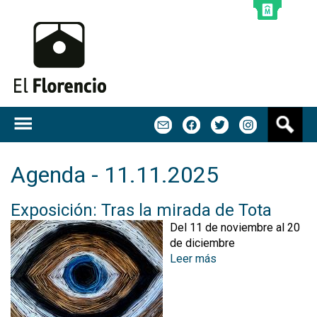
Jump to navigation
B
m
f
t
u
s
c
Agenda - 11.11.2025
a
r
Exposición: Tras la mirada de Tota
Del 11 de noviembre al 20
de diciembre
Leer más
s
o
b
r