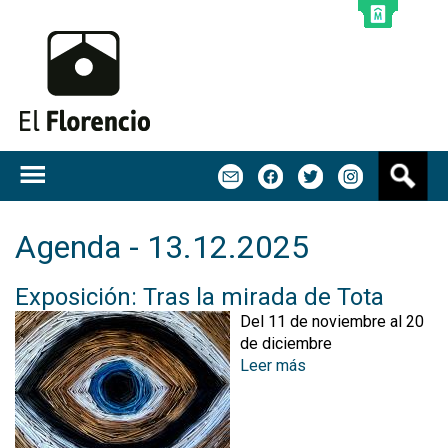
Jump to navigation
B
m
f
t
u
s
c
Agenda - 13.12.2025
a
r
Exposición: Tras la mirada de Tota
Del 11 de noviembre al 20
de diciembre
Leer más
s
o
b
r