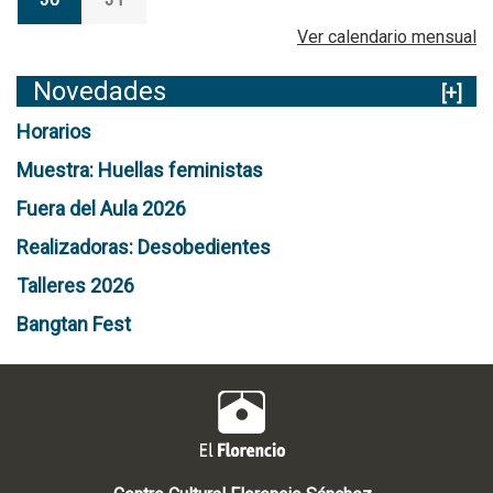
a
Ver calendario mensual
d
a
Novedades
[+]
d
e
Horarios
T
o
Muestra: Huellas feministas
t
Fuera del Aula 2026
a
Realizadoras: Desobedientes
Talleres 2026
Bangtan Fest