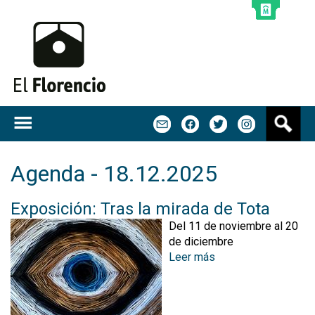
Jump to navigation
B
m
f
t
u
s
c
Agenda - 18.12.2025
a
r
Exposición: Tras la mirada de Tota
Del 11 de noviembre al 20
de diciembre
Leer más
s
o
b
r