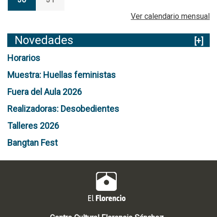
a
Ver calendario mensual
d
a
Novedades
[+]
d
e
Horarios
T
o
Muestra: Huellas feministas
t
Fuera del Aula 2026
a
Realizadoras: Desobedientes
Talleres 2026
Bangtan Fest