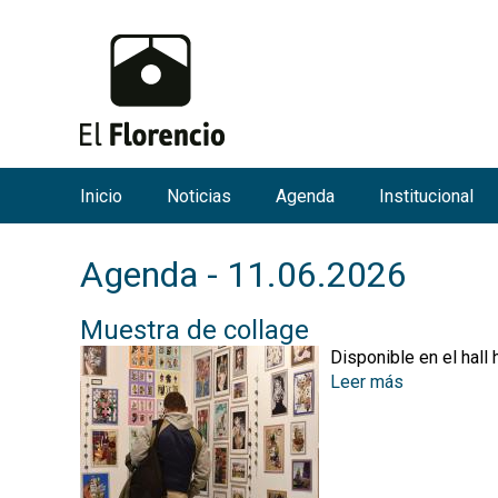
Inicio
Noticias
Agenda
Institucional
M
e
Agenda - 11.06.2026
n
ú
Muestra de collage
p
Disponible en el hall 
r
Leer más
s
i
o
n
b
r
c
e
i