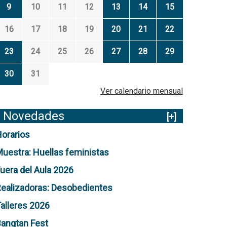
9
10
11
12
13
14
15
16
17
18
19
20
21
22
23
24
25
26
27
28
29
30
31
Ver calendario mensual
Novedades
[+]
orarios
uestra: Huellas feministas
uera del Aula 2026
ealizadoras: Desobedientes
alleres 2026
angtan Fest