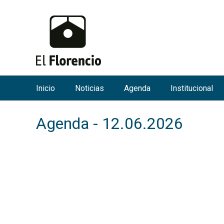
Inicio
Noticias
Agenda
Institucional
M
e
Agenda - 12.06.2026
n
ú
p
r
i
n
c
i