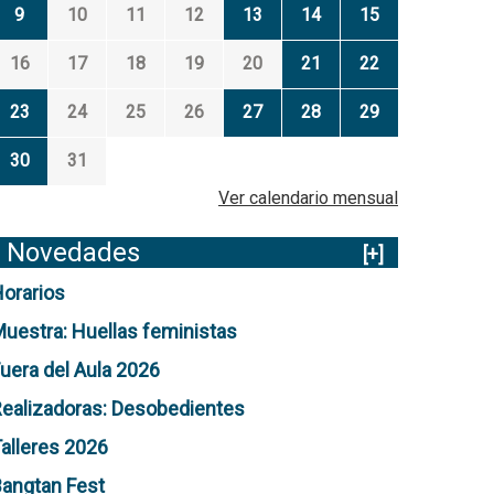
9
10
11
12
13
14
15
16
17
18
19
20
21
22
23
24
25
26
27
28
29
30
31
Ver calendario mensual
Novedades
[+]
orarios
uestra: Huellas feministas
uera del Aula 2026
ealizadoras: Desobedientes
alleres 2026
angtan Fest