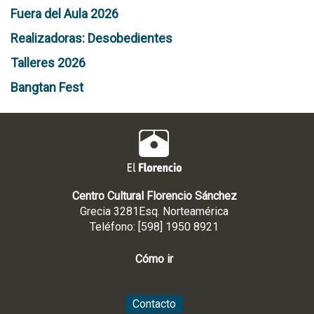
r
Fuera del Aula 2026
n
á
Realizadoras: Desobedientes
n
Talleres 2026
d
e
Bangtan Fest
z
Centro Cultural Florencio Sánchez
Grecia 3281Esq. Norteamérica
Teléfono: [598] 1950 8921
Cómo ir
Contacto