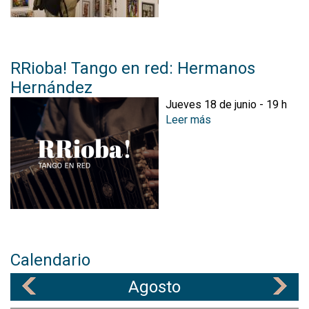
e
M
u
e
s
RRioba! Tango en red: Hermanos
t
Hernández
r
Jueves 18 de junio - 19 h
a
Leer más
s
d
o
e
b
c
r
o
e
l
R
l
R
a
i
g
o
e
b
Calendario
a
Agosto
!
«
»
T