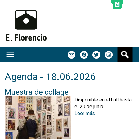
Jump to navigation
B
m
f
t
u
s
c
Agenda - 18.06.2026
a
r
Muestra de collage
Disponible en el hall hasta
el 20 de junio
Leer más
s
o
b
r