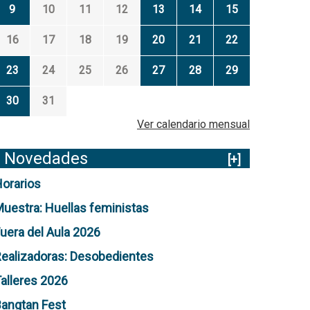
9
10
11
12
13
14
15
16
17
18
19
20
21
22
23
24
25
26
27
28
29
30
31
Ver calendario mensual
Novedades
[+]
orarios
uestra: Huellas feministas
uera del Aula 2026
ealizadoras: Desobedientes
alleres 2026
angtan Fest