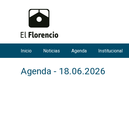
Inicio
Noticias
Agenda
Institucional
M
e
Agenda - 18.06.2026
n
ú
p
r
i
n
c
i