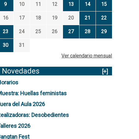
9
10
11
12
13
14
15
16
17
18
19
20
21
22
23
24
25
26
27
28
29
30
31
Ver calendario mensual
Novedades
[+]
orarios
uestra: Huellas feministas
uera del Aula 2026
ealizadoras: Desobedientes
alleres 2026
angtan Fest