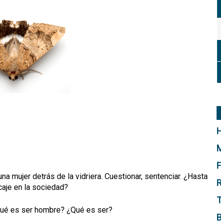
H
M
F
una mujer detrás de la vidriera. Cuestionar, sentenciar. ¿Hasta
R
caje en la sociedad?
T
 ¿Qué es ser hombre? ¿Qué es ser?
B