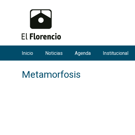
Inicio
Noticias
Agenda
Institucional
M
e
Metamorfosis
n
ú
p
r
i
n
c
i