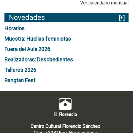
D
Ver calendario mensual
E
I
Novedades
[+]
N
V
Horarios
I
Muestra: Huellas feministas
E
R
Fuera del Aula 2026
N
Realizadoras: Desobedientes
O
Talleres 2026
Bangtan Fest
Centro Cultural Florencio Sánchez
Grecia 3281Esq. Norteamérica