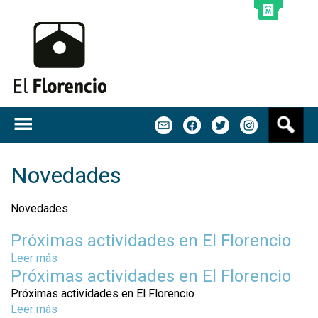
Jump to navigation
B
m
f
t
u
s
c
Novedades
a
r
Novedades
Próximas actividades en El Florencio
Leer más
s
Próximas actividades en El Florencio
o
b
Próximas actividades en El Florencio
r
Leer más
s