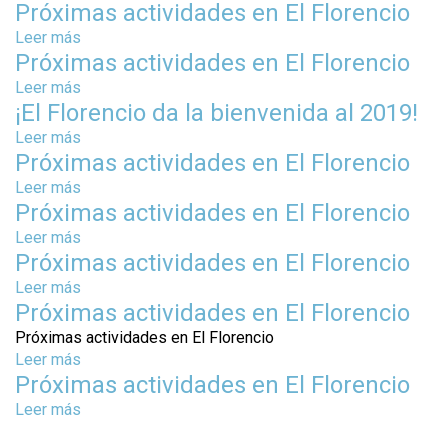
e
Próximas actividades en El Florencio
o
P
b
Leer más
s
r
r
Próximas actividades en El Florencio
o
ó
e
b
Leer más
s
x
P
r
¡El Florencio da la bienvenida al 2019!
o
i
r
e
b
m
Leer más
s
ó
P
r
a
Próximas actividades en El Florencio
o
x
r
e
s
b
i
Leer más
s
ó
P
a
r
m
Próximas actividades en El Florencio
o
x
r
c
e
a
b
i
Leer más
s
ó
t
¡
s
r
m
Próximas actividades en El Florencio
o
x
i
E
a
e
a
b
i
Leer más
s
v
l
c
P
s
r
m
Próximas actividades en El Florencio
o
i
F
t
r
a
e
a
b
d
l
Próximas actividades en El Florencio
i
ó
c
P
s
r
a
o
Leer más
s
v
x
t
r
a
e
d
r
Próximas actividades en El Florencio
o
i
i
i
ó
c
P
e
e
b
d
m
Leer más
s
v
x
t
r
s
n
r
a
a
o
i
i
i
ó
P
e
c
e