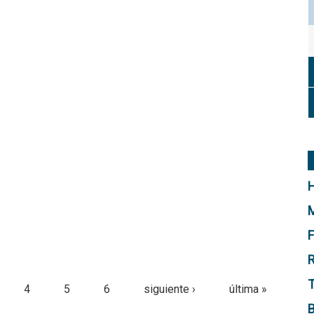
H
M
F
R
T
4
5
6
siguiente ›
última »
B