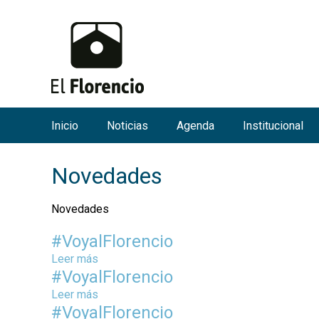
Inicio
Noticias
Agenda
Institucional
M
e
Novedades
n
ú
Novedades
p
r
#VoyalFlorencio
i
Leer más
s
n
#VoyalFlorencio
o
b
c
Leer más
s
r
#VoyalFlorencio
o
i