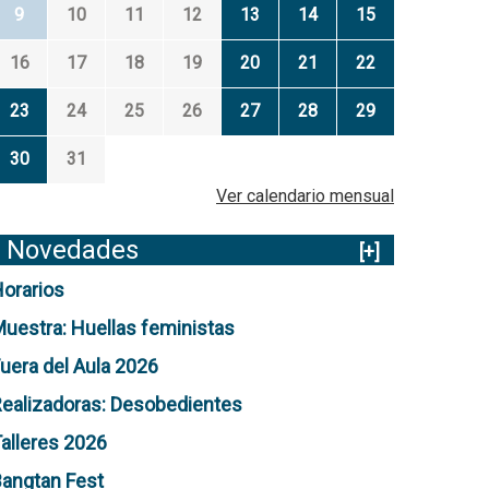
9
10
11
12
13
14
15
16
17
18
19
20
21
22
23
24
25
26
27
28
29
30
31
Ver calendario mensual
Novedades
[+]
orarios
uestra: Huellas feministas
uera del Aula 2026
ealizadoras: Desobedientes
alleres 2026
angtan Fest